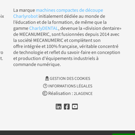
La marque
machines compactes de découpe
ix
Charlyrobot
initialement dédiée au monde de
l’éducation et de la formation, de même que la
gamme
CharlyDENTAL
, devenue la «division dentaire»
de MECANUMERIC, sont fusionnées depuis 2014 avec
la société MECANUMERIC et complètent son
offre intégrée et 100% française, véritable concentré
ro
de technologie et reflet du savoir-faire en conception
t.
et production d'équipements industriels à
commande numérique.
GESTION DES COOKIES
INFORMATIONS LÉGALES
Réalisation :
2LAGENCE