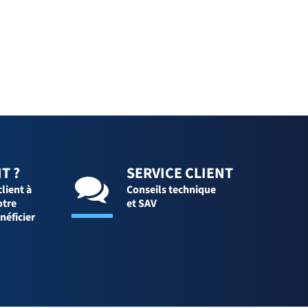
T ?
SERVICE CLIENT
client à
Conseils technique
otre
et SAV
néficier