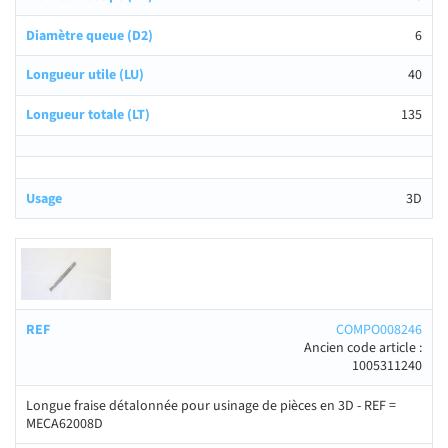
6
40
135
3D
COMPO008246
Ancien code article :
1005311240
Longue fraise détalonnée pour usinage de pièces en 3D - REF =
MECA62008D