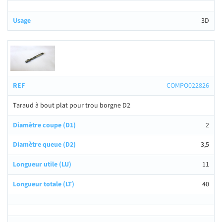
3D
COMPO022826
Taraud à bout plat pour trou borgne D2
2
3,5
11
40