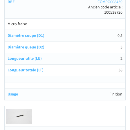
COMPO008459
Ancien code article :
100538720
Micro fraise
0,5
3
2
38
Finition