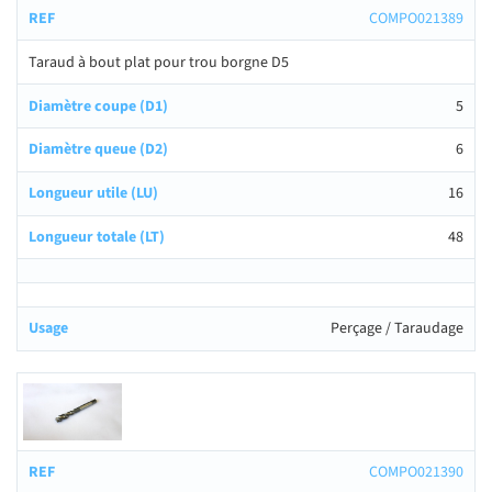
COMPO021389
Taraud à bout plat pour trou borgne D5
5
6
16
48
Perçage / Taraudage
COMPO021390