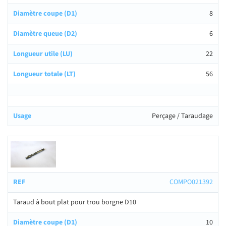
8
6
22
56
Perçage / Taraudage
COMPO021392
Taraud à bout plat pour trou borgne D10
10