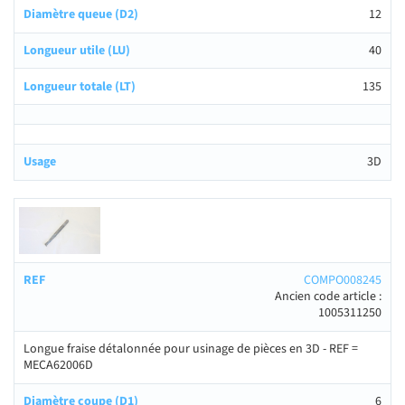
12
40
135
3D
COMPO008245
Ancien code article :
1005311250
Longue fraise détalonnée pour usinage de pièces en 3D - REF =
MECA62006D
6