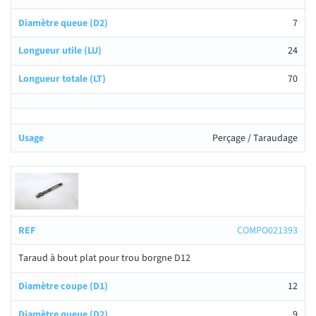
7
24
70
Perçage / Taraudage
COMPO021393
Taraud à bout plat pour trou borgne D12
12
9