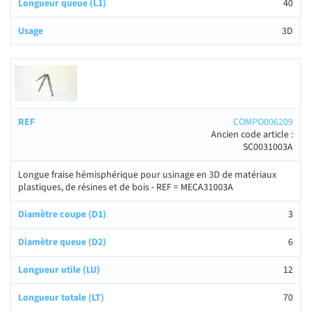
40
3D
COMPO006209
Ancien code article :
SC0031003A
Longue fraise hémisphérique pour usinage en 3D de matériaux
plastiques, de résines et de bois - REF = MECA31003A
3
6
12
70