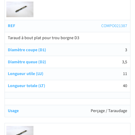
COMPO021387
Taraud à bout plat pour trou borgne D3
3
3,5
11
40
Perçage / Taraudage