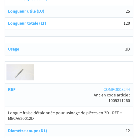
25
120
3D
COMPO008244
Ancien code article :
1005311260
Longue fraise détalonnée pour usinage de pièces en 3D - REF =
MECA620012D
12