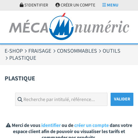
Panneau de gestion des cookies
S'IDENTIFIER
CRÉER UN COMPTE
MENU
E-SHOP
FRAISAGE
CONSOMMABLES
OUTILS
PLASTIQUE
PLASTIQUE
Merci de vous
identifier
ou de
créer un compte
dans votre
espace client afin de pouvoir ou visualiser les tarifs et
commander nos produits.