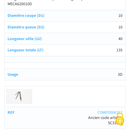
MECA620010D
10
10
40
135
3D
COMPO006262
Ancien code article :
SC31010