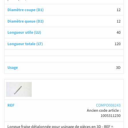
12
12
40
120
3D
COMPO008243
Ancien code article :
1005311230
Longue fraise détalonnée pour usinage de pièces en 3D - REF =