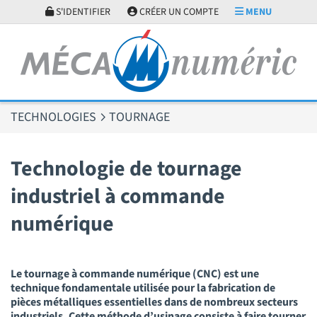
Panneau de gestion des cookies
S'IDENTIFIER
CRÉER UN COMPTE
MENU
TECHNOLOGIES
TOURNAGE
Technologie de tournage
industriel à commande
numérique
Le tournage à commande numérique (CNC) est une
technique fondamentale utilisée pour la fabrication de
pièces métalliques essentielles dans de nombreux secteurs
industriels. Cette méthode d’usinage consiste à faire tourner