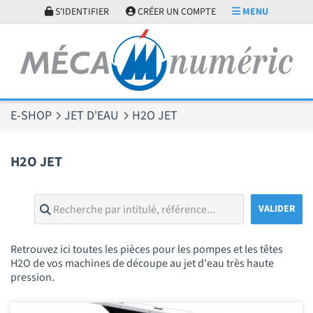
Panneau de gestion des cookies
S'IDENTIFIER
CRÉER UN COMPTE
MENU
E-SHOP
JET D'EAU
H2O JET
H2O JET
Retrouvez ici toutes les pièces pour les pompes et les têtes
H2O de vos machines de découpe au jet d'eau très haute
pression.