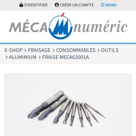
Panneau de gestion des cookies
S'IDENTIFIER
CRÉER UN COMPTE
MENU
E-SHOP
FRAISAGE
CONSOMMABLES
OUTILS
ALUMINIUM
FRAISE MECA63001A