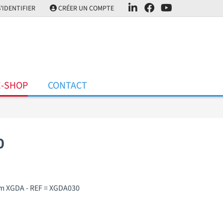
'IDENTIFIER
CRÉER UN COMPTE
E-SHOP
CONTACT
0
um XGDA - REF = XGDA030