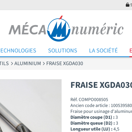
S
TECHNOLOGIES
SOLUTIONS
LA SOCIÉTÉ
TILS
ALUMINIUM
FRAISE XGDA030
FRAISE XGDA03
Réf. COMPO008505
Ancien code article : 100539580
Fraise pour usinage d'alumin
Diamètre coupe (D1) :
3
Diamètre queue (D2) :
3
Longueur utile (LU) :
4,5