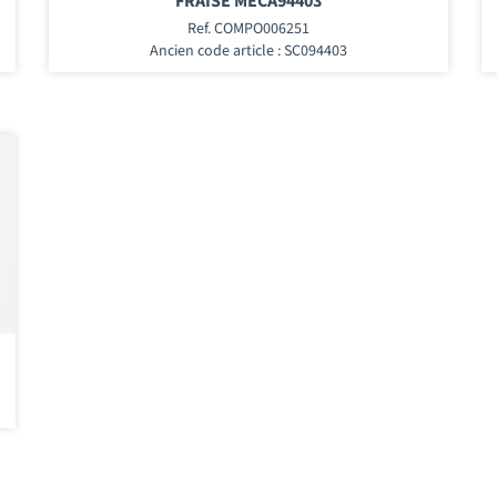
FRAISE MECA94403
Ref. COMPO006251
Ancien code article : SC094403