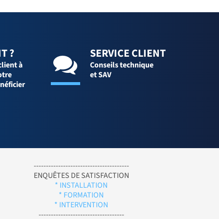
T ?
SERVICE CLIENT
client à
Conseils technique
otre
et SAV
néficier
---------------------------------------
ENQUÊTES DE SATISFACTION
* INSTALLATION
* FORMATION
* INTERVENTION
-----------------------------------