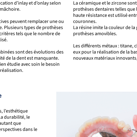
cation d’inlay et d’onlay selon
La céramique et le zircone sont
a mâchoire.
prothèses dentaires telles que l
haute résistance est utilisé ent
cives peuvent remplacer une ou
couronnes.
e. Plusieurs types de prothèses
La résine imite la couleur de la
critères tels que le nombre de
prothèses amovibles.
lisé.
Les différents métaux : titane, 
mbinées sont des évolutions des
eux pour la réalisation de la b
lité de la dent est manquante.
nouveaux matériaux innovants, 
cien étudie avec soin le besoin
 réalisation.
e
s, l’esthétique
a durabilité, le
 autant que
erspectives dans le