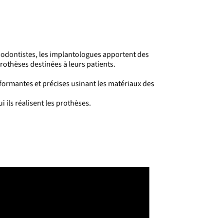
thodontistes, les implantologue
s apportent des
prothèses
destinées à
leurs patients.
rformantes et précises usinant les matériaux
d
es
i ils réalisent les prothèses.