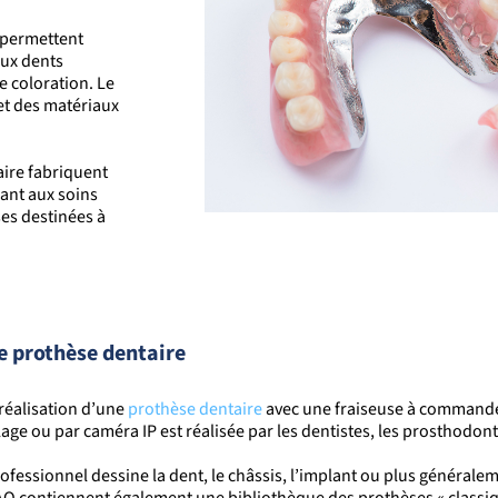
s permettent
aux dents
 coloration. Le
fet des matériaux
aire fabriquent
ant aux soins
ses destinées à
e prothèse dentaire
réalisation d’une
prothèse dentaire
avec une fraiseuse à commande
age ou par caméra IP est réalisée par les dentistes, les prosthodonti
ofessionnel dessine la dent, le châssis, l’implant ou plus généraleme
O contiennent également une bibliothèque des prothèses « classique