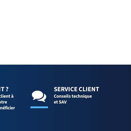
T ?
SERVICE CLIENT
client à
Conseils technique
otre
et SAV
néficier