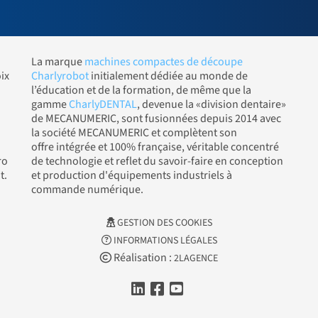
La marque
machines compactes de découpe
ix
Charlyrobot
initialement dédiée au monde de
l’éducation et de la formation, de même que la
gamme
CharlyDENTAL
, devenue la «division dentaire»
de MECANUMERIC, sont fusionnées depuis 2014 avec
la société MECANUMERIC et complètent son
offre intégrée et 100% française, véritable concentré
ro
de technologie et reflet du savoir-faire en conception
t.
et production d'équipements industriels à
commande numérique.
GESTION DES COOKIES
INFORMATIONS LÉGALES
Réalisation :
2LAGENCE