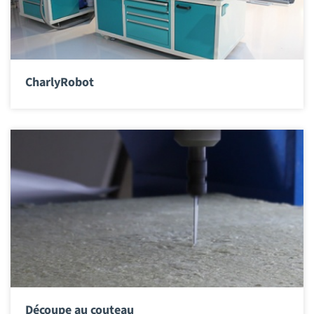
CharlyRobot
Découpe au couteau