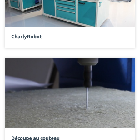
CharlyRobot
Découpe au couteau