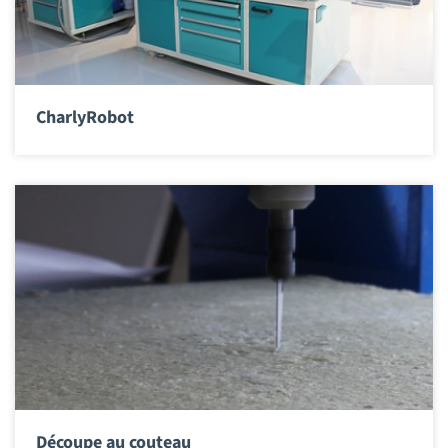
CharlyRobot
Découpe au couteau