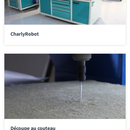
CharlyRobot
Découpe au couteau