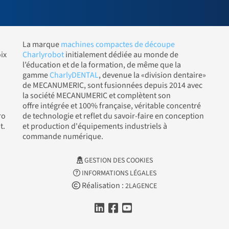
La marque
machines compactes de découpe
ix
Charlyrobot
initialement dédiée au monde de
l’éducation et de la formation, de même que la
gamme
CharlyDENTAL
, devenue la «division dentaire»
de MECANUMERIC, sont fusionnées depuis 2014 avec
la société MECANUMERIC et complètent son
offre intégrée et 100% française, véritable concentré
ro
de technologie et reflet du savoir-faire en conception
t.
et production d'équipements industriels à
commande numérique.
GESTION DES COOKIES
INFORMATIONS LÉGALES
Réalisation :
2LAGENCE