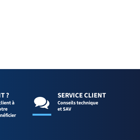
T ?
SERVICE CLIENT
client à
Conseils technique
otre
et SAV
néficier