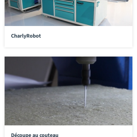
CharlyRobot
Découpe au couteau