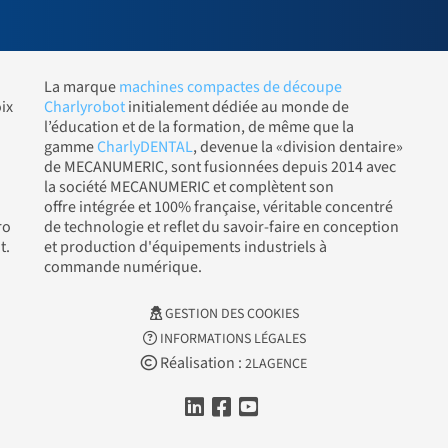
La marque
machines compactes de découpe
ix
Charlyrobot
initialement dédiée au monde de
l’éducation et de la formation, de même que la
gamme
CharlyDENTAL
, devenue la «division dentaire»
de MECANUMERIC, sont fusionnées depuis 2014 avec
la société MECANUMERIC et complètent son
offre intégrée et 100% française, véritable concentré
ro
de technologie et reflet du savoir-faire en conception
t.
et production d'équipements industriels à
commande numérique.
GESTION DES COOKIES
INFORMATIONS LÉGALES
Réalisation :
2LAGENCE