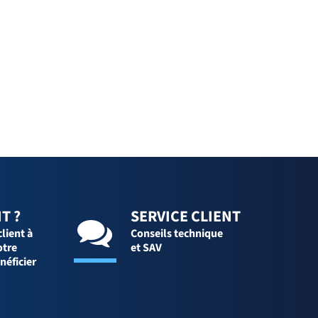
T ?
SERVICE CLIENT
client à
Conseils technique
otre
et SAV
néficier