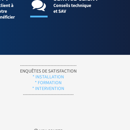
client à
Conseils technique
otre
et SAV
néficier
---------------------------------------
ENQUÊTES DE SATISFACTION
* INSTALLATION
* FORMATION
* INTERVENTION
-----------------------------------