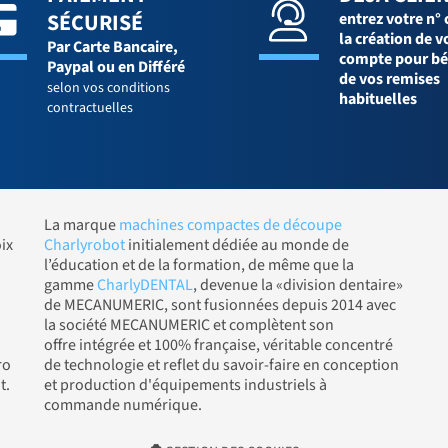
SÉCURISÉ
entrez votre n° 
la création de v
Par Carte Bancaire,
compte pour bé
Paypal ou en Différé
de vos remises
selon vos conditions
habituelles
contractuelles
La marque
machines compactes de découpe
ix
Charlyrobot
initialement dédiée au monde de
l’éducation et de la formation, de même que la
gamme
CharlyDENTAL
, devenue la «division dentaire»
de MECANUMERIC, sont fusionnées depuis 2014 avec
la société MECANUMERIC et complètent son
offre intégrée et 100% française, véritable concentré
ro
de technologie et reflet du savoir-faire en conception
t.
et production d'équipements industriels à
commande numérique.