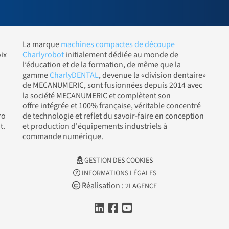
La marque
machines compactes de découpe
ix
Charlyrobot
initialement dédiée au monde de
l’éducation et de la formation, de même que la
gamme
CharlyDENTAL
, devenue la «division dentaire»
de MECANUMERIC, sont fusionnées depuis 2014 avec
la société MECANUMERIC et complètent son
offre intégrée et 100% française, véritable concentré
ro
de technologie et reflet du savoir-faire en conception
t.
et production d'équipements industriels à
commande numérique.
GESTION DES COOKIES
INFORMATIONS LÉGALES
Réalisation :
2LAGENCE