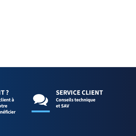
T ?
SERVICE CLIENT
client à
Conseils technique
otre
et SAV
néficier