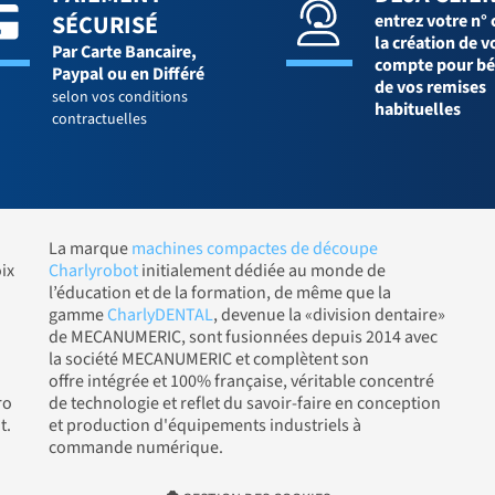
SÉCURISÉ
entrez votre n° 
la création de v
Par Carte Bancaire,
compte pour bé
Paypal ou en Différé
de vos remises
selon vos conditions
habituelles
contractuelles
La marque
machines compactes de découpe
ix
Charlyrobot
initialement dédiée au monde de
l’éducation et de la formation, de même que la
gamme
CharlyDENTAL
, devenue la «division dentaire»
de MECANUMERIC, sont fusionnées depuis 2014 avec
la société MECANUMERIC et complètent son
offre intégrée et 100% française, véritable concentré
ro
de technologie et reflet du savoir-faire en conception
t.
et production d'équipements industriels à
commande numérique.