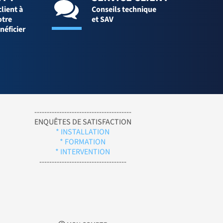
client à
Conseils technique
otre
et SAV
néficier
---------------------------------------
ENQUÊTES DE SATISFACTION
* INSTALLATION
* FORMATION
* INTERVENTION
-----------------------------------