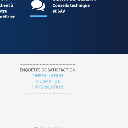
client à
Conseils technique
otre
et SAV
néficier
---------------------------------------
ENQUÊTES DE SATISFACTION
* INSTALLATION
* FORMATION
* INTERVENTION
-----------------------------------