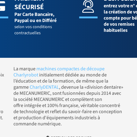
SÉCURISÉ
entrez votre n° 
la création de v
Par Carte Bancaire,
compte pour bé
Paypal ou en Différé
de vos remises
selon vos conditions
habituelles
contractuelles
La marque
machines compactes de découpe
ix
Charlyrobot
initialement dédiée au monde de
l’éducation et de la formation, de même que la
gamme
CharlyDENTAL
, devenue la «division dentaire»
de MECANUMERIC, sont fusionnées depuis 2014 avec
la société MECANUMERIC et complètent son
offre intégrée et 100% française, véritable concentré
ro
de technologie et reflet du savoir-faire en conception
t.
et production d'équipements industriels à
commande numérique.