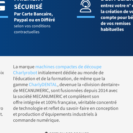
SÉCURISÉ
entrez votre n° 
la création de v
Par Carte Bancaire,
compte pour bé
Paypal ou en Différé
de vos remises
selon vos conditions
habituelles
contractuelles
La marque
machines compactes de découpe
ix
Charlyrobot
initialement dédiée au monde de
l’éducation et de la formation, de même que la
gamme
CharlyDENTAL
, devenue la «division dentaire»
de MECANUMERIC, sont fusionnées depuis 2014 avec
la société MECANUMERIC et complètent son
offre intégrée et 100% française, véritable concentré
ro
de technologie et reflet du savoir-faire en conception
t.
et production d'équipements industriels à
commande numérique.