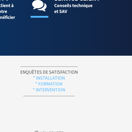
client à
Conseils technique
otre
et SAV
néficier
---------------------------------------
ENQUÊTES DE SATISFACTION
* INSTALLATION
* FORMATION
* INTERVENTION
-----------------------------------