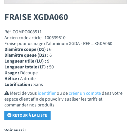
FRAISE XGDA060
Réf. COMPO008511
Ancien code article : 100539610
Fraise pour usinage d'aluminum XGDA - REF = XGDA060
Diamètre coupe (D1) :
6
Diamètre queue (D2) :
6
Longueur utile (LU) :
9
Longueur totale (LT) :
50
Usage :
Découpe
Hélice :
A droite
Lubrification :
Sans
Merci de vous
identifier
ou de
créer un compte
dans votre
espace client afin de pouvoir visualiser les tarifs et
commander nos produits.
RETOUR À LA LISTE
Voir aussi :