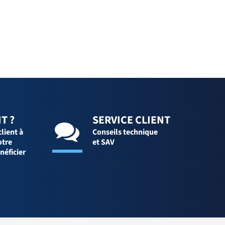
T ?
SERVICE CLIENT
client à
Conseils technique
otre
et SAV
néficier