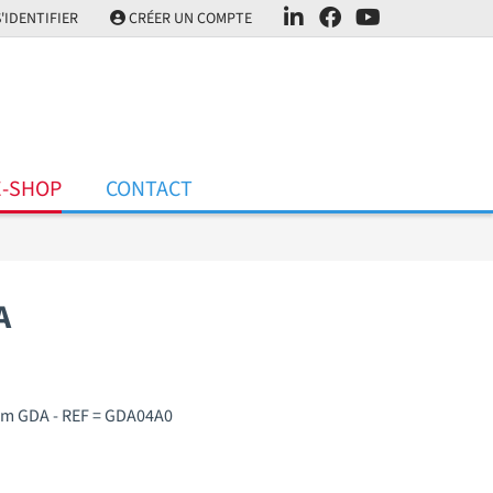
'IDENTIFIER
CRÉER UN COMPTE
E-SHOP
CONTACT
A
um GDA - REF = GDA04A0