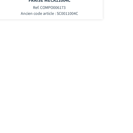
FRAISE MECA11004C
Ref. COMPO006173
Ancien code article : SC0011004C