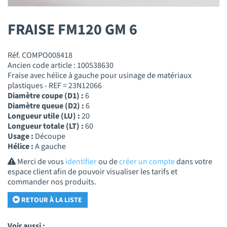
FRAISE FM120 GM 6
Réf. COMPO008418
Ancien code article : 100538630
Fraise avec hélice à gauche pour usinage de matériaux
plastiques - REF = 23N12066
Diamètre coupe (D1) :
6
Diamètre queue (D2) :
6
Longueur utile (LU) :
20
Longueur totale (LT) :
60
Usage :
Découpe
Hélice :
A gauche
Merci de vous
identifier
ou de
créer un compte
dans votre
espace client afin de pouvoir visualiser les tarifs et
commander nos produits.
RETOUR À LA LISTE
Voir aussi :