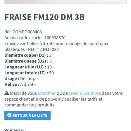
FRAISE FM120 DM 3B
Réf. COMPO008408
Ancien code article : 100538570
Fraise avec hélice à droite pour usinage de matériaux
plastiques - REF = 23N12028
Diamètre coupe (D1) :
3
Diamètre queue (D2) :
6
Longueur utile (LU) :
10
Longueur totale (LT) :
50
Usage :
Découpe
Hélice :
A droite
Merci de vous
identifier
ou de
créer un compte
dans votre
espace client afin de pouvoir visualiser les tarifs et
commander nos produits.
RETOUR À LA LISTE
Voir aussi :