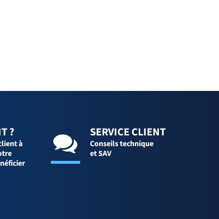
T ?
SERVICE CLIENT
client à
Conseils technique
otre
et SAV
néficier