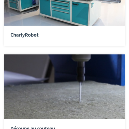
CharlyRobot
Découpe au couteau