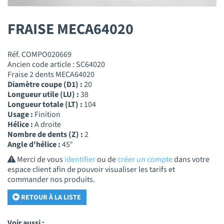
FRAISE MECA64020
Réf. COMPO020669
Ancien code article : SC64020
Fraise 2 dents MECA64020
Diamètre coupe (D1) :
20
Longueur utile (LU) :
38
Longueur totale (LT) :
104
Usage :
Finition
Hélice :
A droite
Nombre de dents (Z) :
2
Angle d'hélice :
45°
Merci de vous
identifier
ou de
créer un compte
dans votre
espace client afin de pouvoir visualiser les tarifs et
commander nos produits.
RETOUR À LA LISTE
Voir aussi :