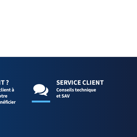
T ?
SERVICE CLIENT
client à
Conseils technique
otre
et SAV
néficier