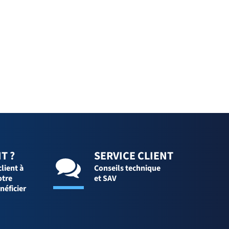
T ?
SERVICE CLIENT
client à
Conseils technique
otre
et SAV
néficier