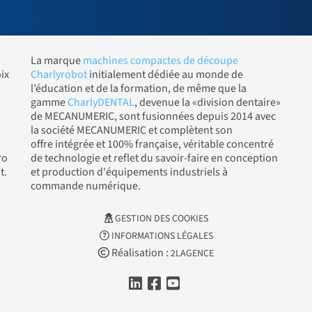
La marque
machines compactes de découpe
ix
Charlyrobot
initialement dédiée au monde de
l’éducation et de la formation, de même que la
gamme
CharlyDENTAL
, devenue la «division dentaire»
de MECANUMERIC, sont fusionnées depuis 2014 avec
la société MECANUMERIC et complètent son
offre intégrée et 100% française, véritable concentré
ro
de technologie et reflet du savoir-faire en conception
t.
et production d'équipements industriels à
commande numérique.
GESTION DES COOKIES
INFORMATIONS LÉGALES
Réalisation :
2LAGENCE