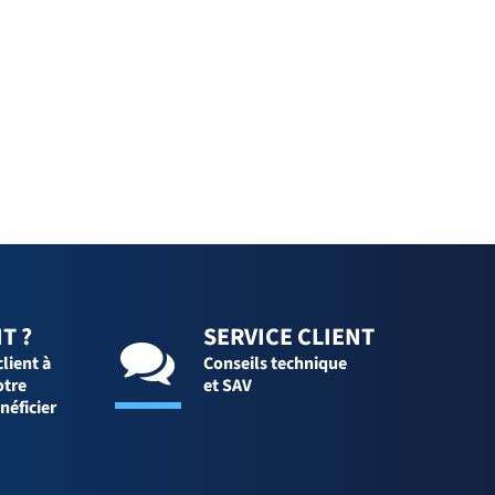
T ?
SERVICE CLIENT
client à
Conseils technique
otre
et SAV
néficier