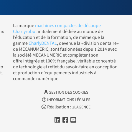
La marque
machines compactes de découpe
ix
Charlyrobot
initialement dédiée au monde de
l’éducation et de la formation, de même que la
gamme
CharlyDENTAL
, devenue la «division dentaire»
de MECANUMERIC, sont fusionnées depuis 2014 avec
la société MECANUMERIC et complètent son
offre intégrée et 100% française, véritable concentré
ro
de technologie et reflet du savoir-faire en conception
t.
et production d'équipements industriels à
commande numérique.
GESTION DES COOKIES
INFORMATIONS LÉGALES
Réalisation :
2LAGENCE