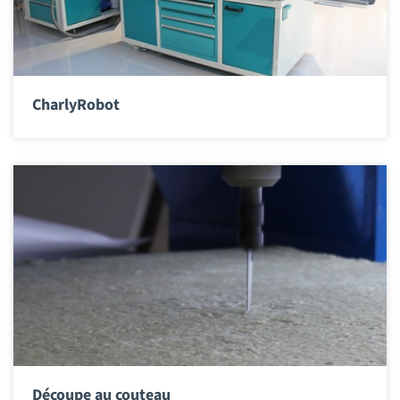
CharlyRobot
Découpe au couteau