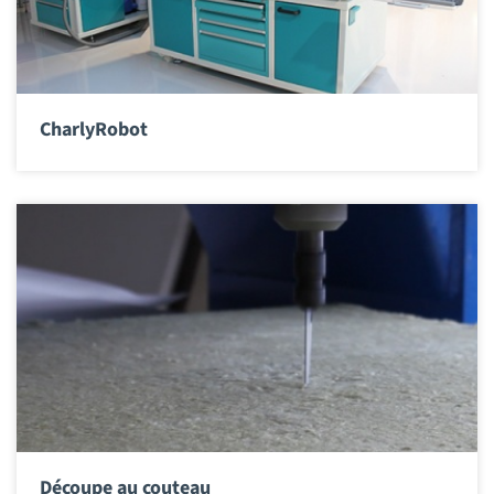
CharlyRobot
Découpe au couteau