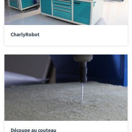
CharlyRobot
Découpe au couteau