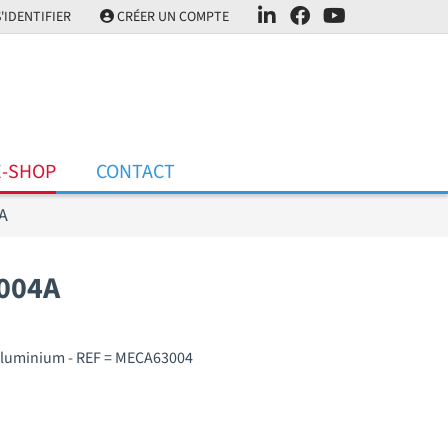
'IDENTIFIER
CRÉER UN COMPTE
E-SHOP
CONTACT
A
004A
'aluminium - REF = MECA63004