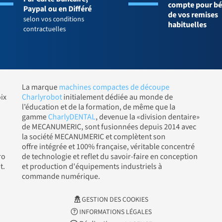
compte pour bé
Paypal ou en Différé
de vos remises
selon vos conditions
habituelles
contractuelles
La marque
machines compactes de découpe
ix
Charlyrobot
initialement dédiée au monde de
l’éducation et de la formation, de même que la
gamme
CharlyDENTAL
, devenue la «division dentaire»
de MECANUMERIC, sont fusionnées depuis 2014 avec
la société MECANUMERIC et complètent son
offre intégrée et 100% française, véritable concentré
ro
de technologie et reflet du savoir-faire en conception
t.
et production d'équipements industriels à
commande numérique.
GESTION DES COOKIES
INFORMATIONS LÉGALES