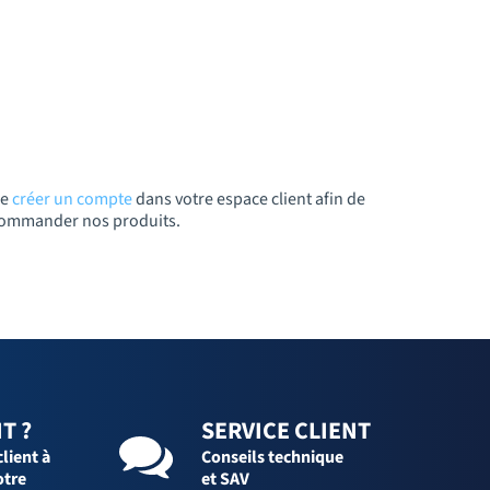
de
créer un compte
dans votre espace client afin de
t commander nos produits.
T ?
SERVICE CLIENT
client à
Conseils technique
otre
et SAV