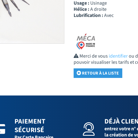
Usage :
Usinage
Hélice :
A droite
Lubrification :
Avec
Merci de vous
identifier
ou 
pouvoir visualiser les tarifs e
RETOUR À LA LISTE
PAIEMENT
DÉJÀ CLIEN
SÉCURISÉ
entrez votre n° 
la création de v
Par Carte Bancaire,