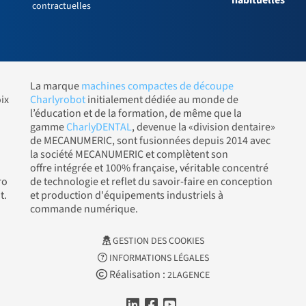
contractuelles
La marque
machines compactes de découpe
ix
Charlyrobot
initialement dédiée au monde de
l’éducation et de la formation, de même que la
gamme
CharlyDENTAL
, devenue la «division dentaire»
de MECANUMERIC, sont fusionnées depuis 2014 avec
la société MECANUMERIC et complètent son
offre intégrée et 100% française, véritable concentré
ro
de technologie et reflet du savoir-faire en conception
t.
et production d'équipements industriels à
commande numérique.
GESTION DES COOKIES
INFORMATIONS LÉGALES
Réalisation :
2LAGENCE