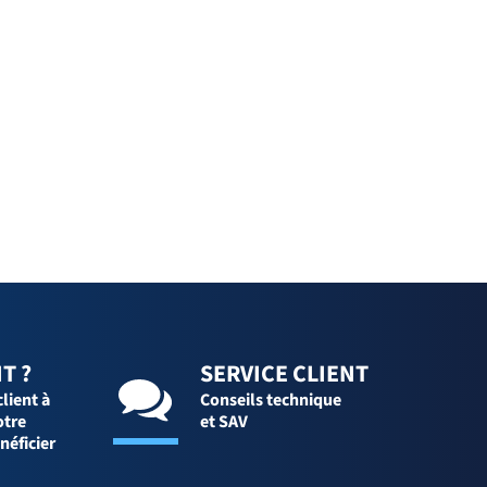
T ?
SERVICE CLIENT
client à
Conseils technique
otre
et SAV
néficier