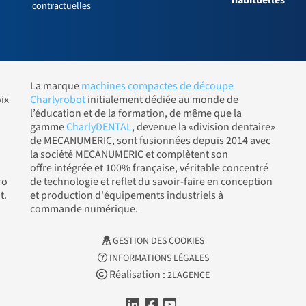
contractuelles
La marque
machines compactes de découpe
ix
Charlyrobot
initialement dédiée au monde de
l’éducation et de la formation, de même que la
gamme
CharlyDENTAL
, devenue la «division dentaire»
de MECANUMERIC, sont fusionnées depuis 2014 avec
la société MECANUMERIC et complètent son
offre intégrée et 100% française, véritable concentré
ro
de technologie et reflet du savoir-faire en conception
t.
et production d'équipements industriels à
commande numérique.
GESTION DES COOKIES
INFORMATIONS LÉGALES
Réalisation :
2LAGENCE