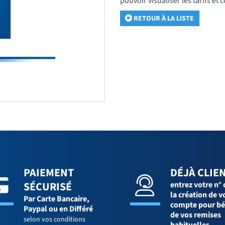
pouvoir visualiser les tarifs e
RETOUR À LA LISTE
PAIEMENT
DÉJÀ CLIEN
SÉCURISÉ
entrez votre n° 
la création de v
Par Carte Bancaire,
compte pour bé
Paypal ou en Différé
de vos remises
selon vos conditions
habituelles