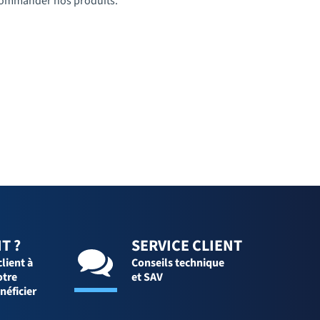
t commander nos produits.
T ?
SERVICE CLIENT
client à
Conseils technique
otre
et SAV
néficier