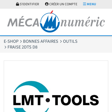
Panneau de gestion des cookies
S'IDENTIFIER
CRÉER UN COMPTE
MENU
E-SHOP
BONNES AFFAIRES
OUTILS
FRAISE 2DTS D8