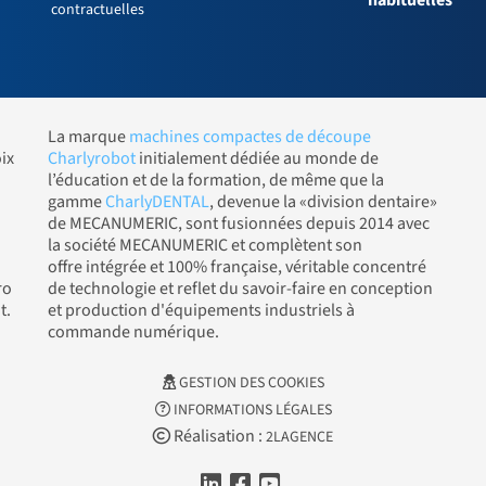
contractuelles
La marque
machines compactes de découpe
ix
Charlyrobot
initialement dédiée au monde de
l’éducation et de la formation, de même que la
gamme
CharlyDENTAL
, devenue la «division dentaire»
de MECANUMERIC, sont fusionnées depuis 2014 avec
la société MECANUMERIC et complètent son
offre intégrée et 100% française, véritable concentré
ro
de technologie et reflet du savoir-faire en conception
t.
et production d'équipements industriels à
commande numérique.
GESTION DES COOKIES
INFORMATIONS LÉGALES
Réalisation :
2LAGENCE