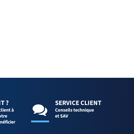
T ?
SERVICE CLIENT
client à
Conseils technique
otre
et SAV
néficier