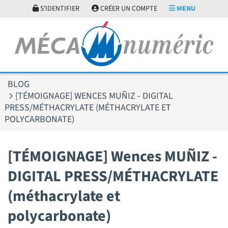
Panneau de gestion des cookies
S'IDENTIFIER
CRÉER UN COMPTE
MENU
BLOG
[TÉMOIGNAGE] WENCES MUÑIZ - DIGITAL
PRESS/MÉTHACRYLATE (MÉTHACRYLATE ET
POLYCARBONATE)
[TÉMOIGNAGE] Wences MUÑIZ -
DIGITAL PRESS/MÉTHACRYLATE
(méthacrylate et
polycarbonate)