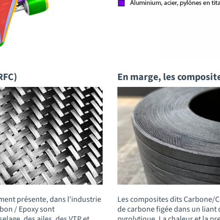
RFC)
En marge, les composite
ment présente, dans l'industrie
Les composites dits Carbone/C
rbon / Epoxy sont
de carbone figée dans un liant 
elage, des ailes, des VTP et
pyrolytique. La chaleur et la 