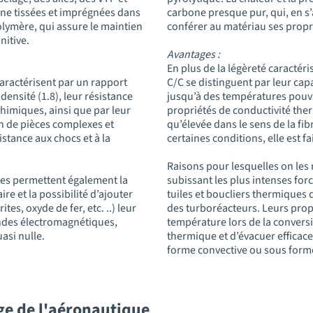
one tissées et imprégnées dans
carbone presque pur, qui, en s
lymère, qui assure le maintien
conférer au matériau ses prop
nitive.
Avantages :
En plus de la légèreté caractér
aractérisent par un rapport
C/C se distinguent par leur ca
densité (1.8), leur résistance
jusqu’à des températures pouv
himiques, ainsi que par leur
propriétés de conductivité the
ion de pièces complexes et
qu’élevée dans le sens de la fi
stance aux chocs et à la
certaines conditions, elle est f
Raisons pour lesquelles on les
es permettent également la
subissant les plus intenses forc
re et la possibilité d’ajouter
tuiles et boucliers thermiques
es, oxyde de fer, etc. ..) leur
des turboréacteurs. Leurs prop
ondes électromagnétiques,
température lors de la convers
uasi nulle.
thermique et d’évacuer efficace
forme convective ou sous forme
ge de l'aéronautique