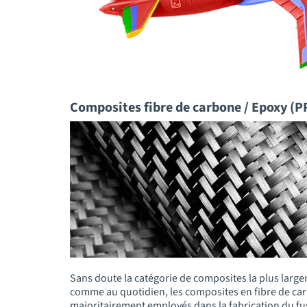
Composites fibre de carbone / Epoxy (P
Sans doute la catégorie de composites la plus large
comme au quotidien, les composites en fibre de ca
majoritairement employés dans la fabrication du fus