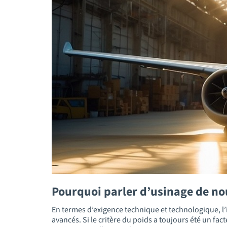
Pourquoi parler d’usinage de n
En termes d’exigence technique et technologique, l’
avancés. Si le critère du poids a toujours été un f